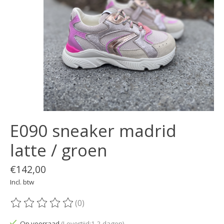
E090 sneaker madrid
latte / groen
€142,00
Incl. btw
(0)
De beoordeling van dit product is
0
van de 5
Op voorraad
(Levertijd:1-2 dagen)