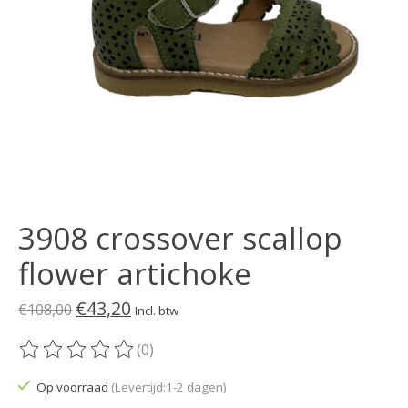
3908 crossover scallop
flower artichoke
€43,20
€108,00
Incl. btw
(0)
De beoordeling van dit product is
0
van de 5
Op voorraad
(Levertijd:1-2 dagen)