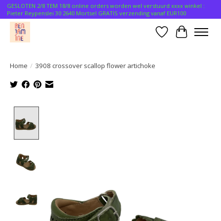
GESLOTEN 2/8 TEM 18/8 online orders worden wel verstuurd xxxx winkel :
Pieter Reypenslei 30 2640 Mortsel GRATIS verzending vanaf EUR100
Verlanglijst
Winkelwa
Home
/
3908 crossover scallop flower artichoke
Product image slideshow Items