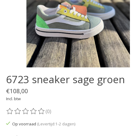
6723 sneaker sage groen
€108,00
Incl. btw
(0)
De beoordeling van dit product is
0
van de 5
Op voorraad
(Levertijd:1-2 dagen)