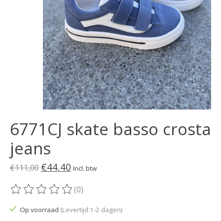
6771CJ skate basso crosta
jeans
€44,40
€111,00
Incl. btw
(0)
De beoordeling van dit product is
0
van de 5
Op voorraad
(Levertijd:1-2 dagen)