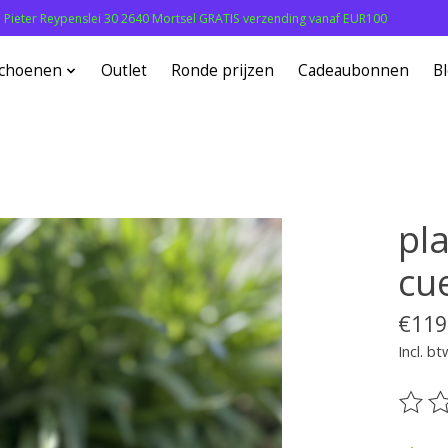
: Pieter Reypenslei 30 2640 Mortsel GRATIS verzending vanaf EUR100
choenen
Outlet
Ronde prijzen
Cadeaubonnen
B
pl
cu
€119
Incl. bt
De be