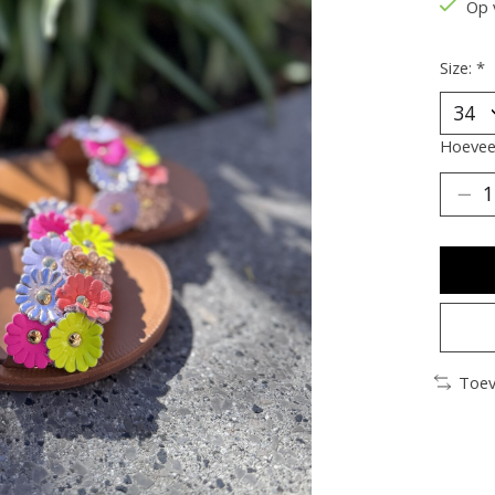
Op 
Size:
*
Hoeveel
Toev