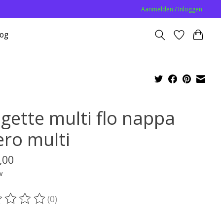
Aanmelden / Inloggen
log
agette multi flo nappa
ero multi
,00
w
(0)
oordeling van dit product is
0
van de 5