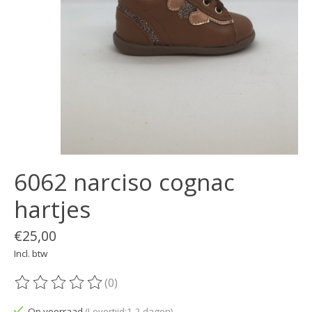
6062 narciso cognac
hartjes
€25,00
Incl. btw
(0)
De beoordeling van dit product is
0
van de 5
Op voorraad
(Levertijd:1-2 dagen)