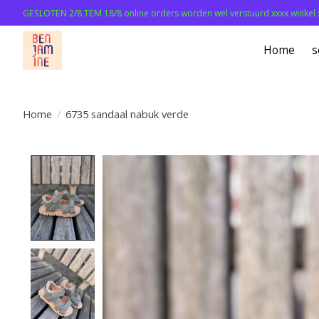
GESLOTEN 2/8 TEM 18/8 online orders worden wel verstuurd xxxx winkel 
Home
s
Home
/
6735 sandaal nabuk verde
Product image slideshow Items