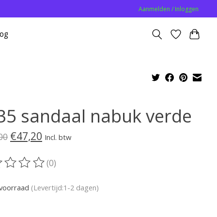
Aanmelden / Inloggen
log
35 sandaal nabuk verde
€47,20
00
Incl. btw
(0)
oordeling van dit product is
0
van de 5
voorraad
(Levertijd:1-2 dagen)