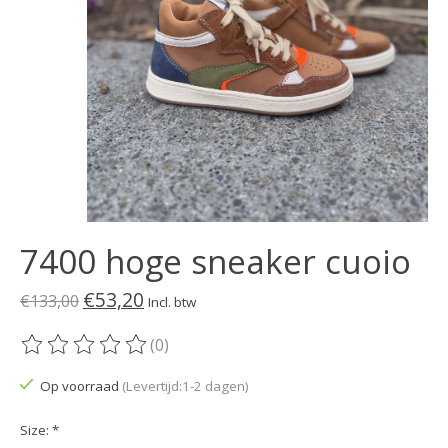
7400 hoge sneaker cuoio
€53,20
€133,00
Incl. btw
(0)
De beoordeling van dit product is
0
van de 5
Op voorraad
(Levertijd:1-2 dagen)
Size:
*