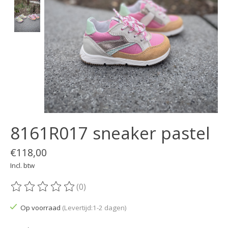
8161R017 sneaker pastel
€118,00
Incl. btw
(0)
De beoordeling van dit product is
0
van de 5
Op voorraad
(Levertijd:1-2 dagen)