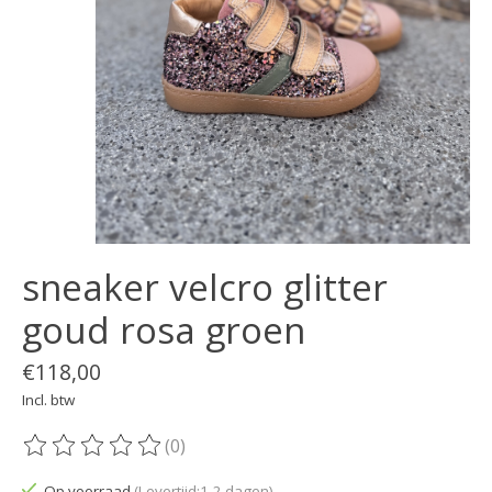
sneaker velcro glitter
goud rosa groen
€118,00
Incl. btw
(0)
De beoordeling van dit product is
0
van de 5
Op voorraad
(Levertijd:1-2 dagen)