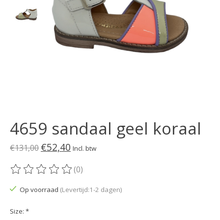
4659 sandaal geel koraal
€52,40
€131,00
Incl. btw
(0)
De beoordeling van dit product is
0
van de 5
Op voorraad
(Levertijd:1-2 dagen)
Size:
*