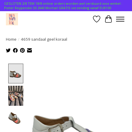
GESLOTEN 2/8 TEM 18/8 online orders worden wel verstuurd xxxx winkel :
Pieter Reypenslei 30 2640 Mortsel GRATIS verzending vanaf EUR100
Verlanglijst
Winkelwa
Home
/
4659 sandaal geel koraal
Product image slideshow Items