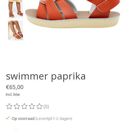
swimmer paprika
€65,00
Incl. btw
(0)
De beoordeling van dit product is
0
van de 5
Op voorraad
(Levertijd:1-2 dagen)