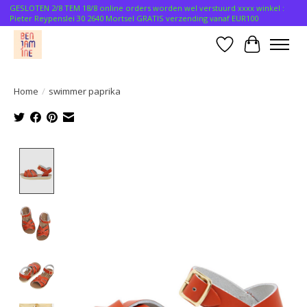
GESLOTEN 2/8 TEM 18/8 online orders worden wel verstuurd xxxx winkel :
Pieter Reypenslei 30 2640 Mortsel GRATIS verzending vanaf EUR100
Verlanglijst
Winkelwa
Home
/
swimmer paprika
Product image slideshow Items