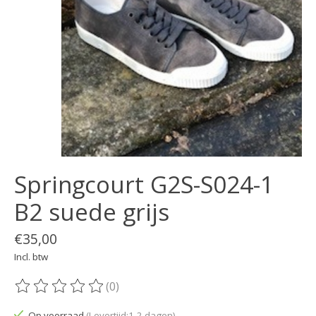
Springcourt G2S-S024-1
B2 suede grijs
€35,00
Incl. btw
(0)
De beoordeling van dit product is
0
van de 5
Op voorraad
(Levertijd:1-2 dagen)