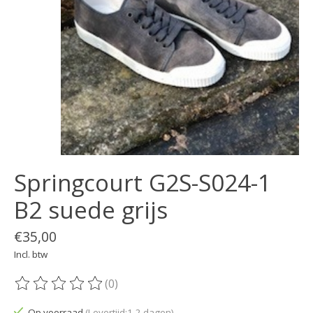
Springcourt G2S-S024-1
B2 suede grijs
€35,00
Incl. btw
(0)
De beoordeling van dit product is
0
van de 5
Op voorraad
(Levertijd:1-2 dagen)