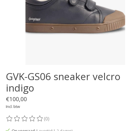
GVK-GS06 sneaker velcro
indigo
€100,00
Incl. btw
(0)
De beoordeling van dit product is
0
van de 5
Op voorraad
(Levertijd:1-2 dagen)