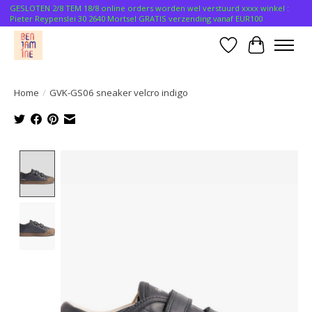
GESLOTEN 2/8 TEM 18/8 online orders worden wel verstuurd xxxx winkel :
Pieter Reypenslei 30 2640 Mortsel GRATIS verzending vanaf EUR100
Verlanglijst
Winkelwa
Home
/
GVK-GS06 sneaker velcro indigo
Product image slideshow Items