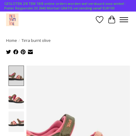
GESLOTEN 2/8 TEM 18/8 online orders worden wel verstuurd xxxx winkel :
Pieter Reypenslei 30 2640 Mortsel GRATIS verzending vanaf EUR100
Verlanglijst
Winkelwa
Home
/
Tirra burnt olive
Product image slideshow Items