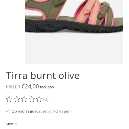
Tirra burnt olive
€24,00
€60,00
Incl. btw
(0)
De beoordeling van dit product is
0
van de 5
Op voorraad
(Levertijd:1-2 dagen)
Size:
*