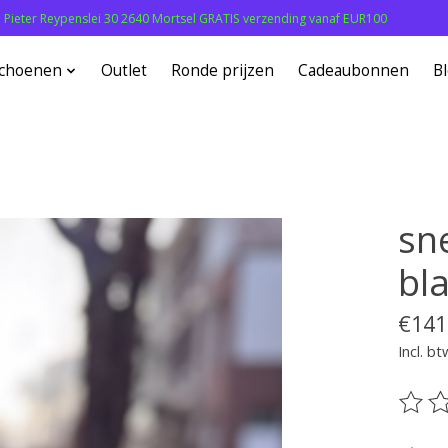
: Pieter Reypenslei 30 2640 Mortsel GRATIS verzending vanaf EUR100
choenen
Outlet
Ronde prijzen
Cadeaubonnen
B
sn
bl
€141
Incl. bt
De be