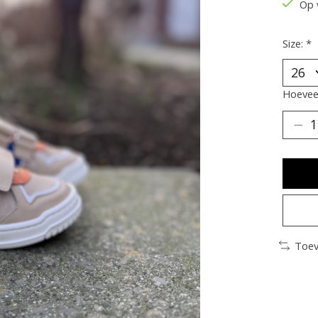
Op 
Size:
*
Hoeveel
Toev