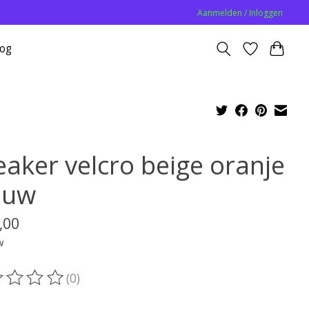
Aanmelden / Inloggen
log
eaker velcro beige oranje
auw
,00
w
(0)
oordeling van dit product is
0
van de 5