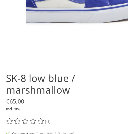
SK-8 low blue /
marshmallow
€65,00
Incl. btw
(0)
De beoordeling van dit product is
0
van de 5
Op voorraad
(Levertijd:1-2 dagen)