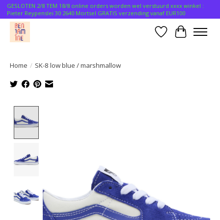
GESLOTEN 2/8 TEM 18/8 online orders worden wel verstuurd xxxx winkel :
Pieter Reypenslei 30 2640 Mortsel GRATIS verzending vanaf EUR100
Verlanglijst
Winkelwa
Home
/
SK-8 low blue / marshmallow
Product image slideshow Items