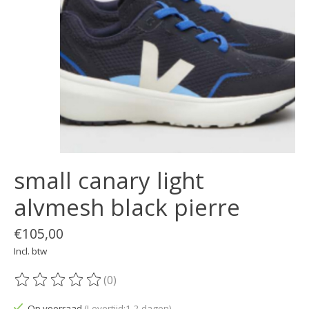
small canary light
alvmesh black pierre
€105,00
Incl. btw
(0)
De beoordeling van dit product is
0
van de 5
Op voorraad
(Levertijd:1-2 dagen)