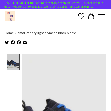
GESLOTEN 2/8 TEM 18/8 online orders worden wel verstuurd xxxx winkel :
Pieter Reypenslei 30 2640 Mortsel GRATIS verzending vanaf EUR100
Verlanglijst
Winkelwa
Home
/
small canary light alvmesh black pierre
Product image slideshow Items