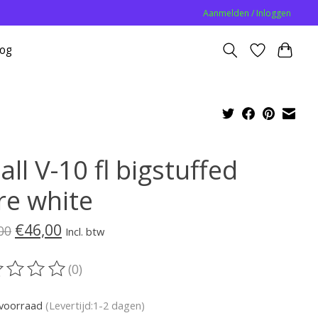
Aanmelden / Inloggen
log
ll V-10 fl bigstuffed
re white
€46,00
00
Incl. btw
(0)
oordeling van dit product is
0
van de 5
voorraad
(Levertijd:1-2 dagen)