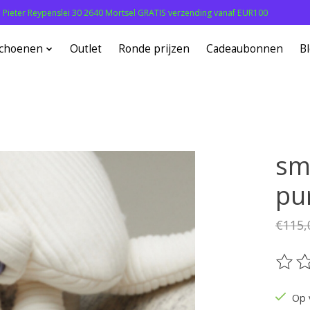
: Pieter Reypenslei 30 2640 Mortsel GRATIS verzending vanaf EUR100
choenen
Outlet
Ronde prijzen
Cadeaubonnen
B
sma
pu
€115,
De be
Op 