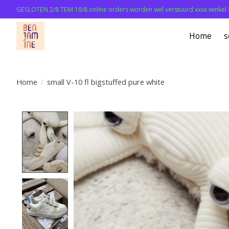
GESLOTEN 2/8 TEM 18/8 online orders worden wel verstuurd xxxx winkel 
Home
s
Home
/
small V-10 fl bigstuffed pure white
Product image slideshow Items