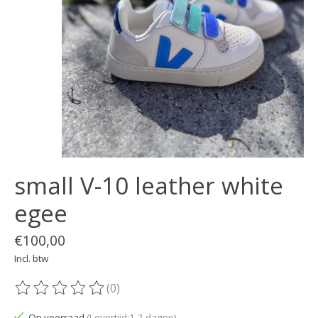
small V-10 leather white
egee
€100,00
Incl. btw
(0)
De beoordeling van dit product is
0
van de 5
Op voorraad
(Levertijd:1-2 dagen)