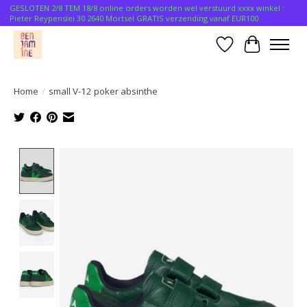
GESLOTEN 2/8 TEM 18/8 online orders worden wel verstuurd xxxx winkel :
Pieter Reypenslei 30 2640 Mortsel GRATIS verzending vanaf EUR100
Verlanglijst
Winkelwa
Home
/
small V-12 poker absinthe
Product image slideshow Items