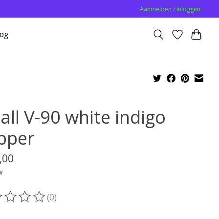
Aanmelden / Inloggen
log
all V-90 white indigo
pper
,00
w
(0)
oordeling van dit product is
0
van de 5