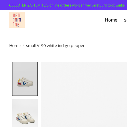
GESLOTEN 2/8 TEM 18/8 online orders worden wel verstuurd xxxx winkel 
Home
s
Home
/
small V-90 white indigo pepper
Product image slideshow Items