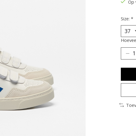
Op 
Size:
*
Hoeveel
Toev