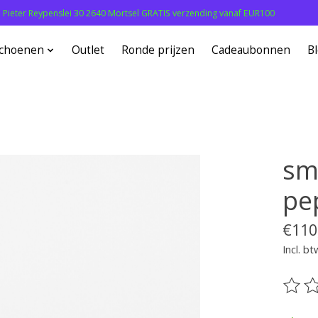
: Pieter Reypenslei 30 2640 Mortsel GRATIS verzending vanaf EUR100
choenen
Outlet
Ronde prijzen
Cadeaubonnen
B
sm
pe
€110
Incl. bt
De be