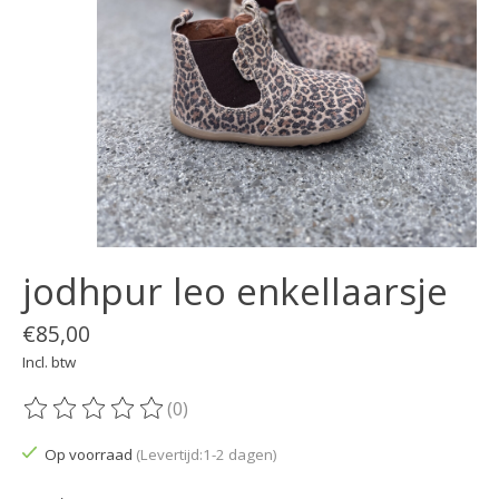
jodhpur leo enkellaarsje
€85,00
Incl. btw
(0)
De beoordeling van dit product is
0
van de 5
Op voorraad
(Levertijd:1-2 dagen)