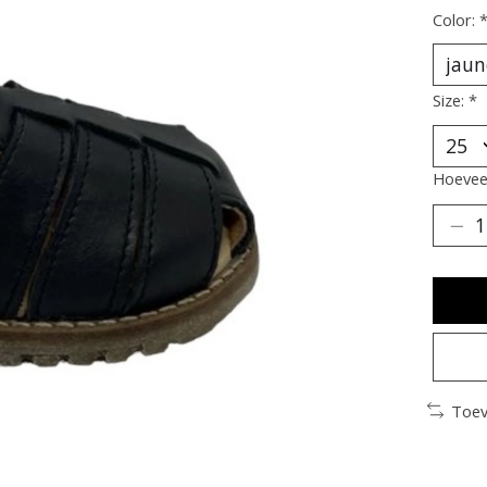
Color:
Size:
*
Hoeveel
Toev