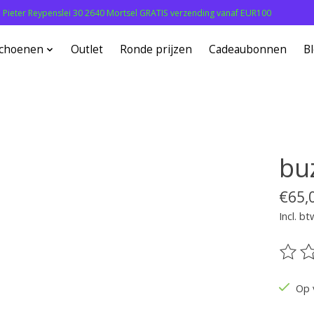
: Pieter Reypenslei 30 2640 Mortsel GRATIS verzending vanaf EUR100
choenen
Outlet
Ronde prijzen
Cadeaubonnen
B
bu
€65,
Incl. bt
De be
Op 