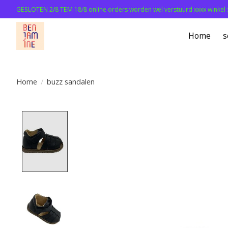
GESLOTEN 2/8 TEM 18/8 online orders worden wel verstuurd xxxx winkel 
Home
s
Home
/
buzz sandalen
Product image slideshow Items