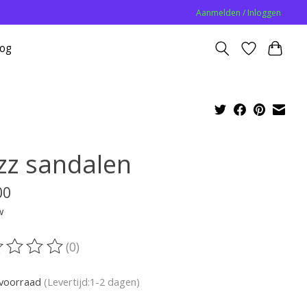
Aanmelden / Inloggen
log
zz sandalen
00
w
(0)
oordeling van dit product is
0
van de 5
voorraad
(Levertijd:1-2 dagen)