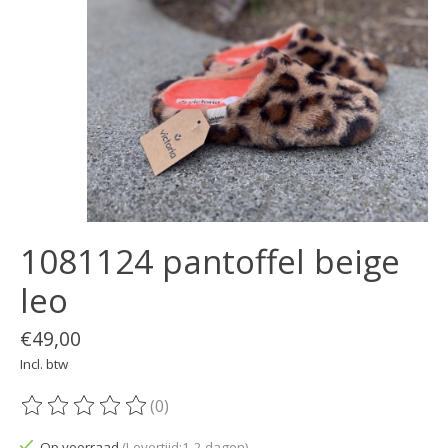
1081124 pantoffel beige
leo
€49,00
Incl. btw
(0)
De beoordeling van dit product is
0
van de 5
Op voorraad
(Levertijd:1-2 dagen)